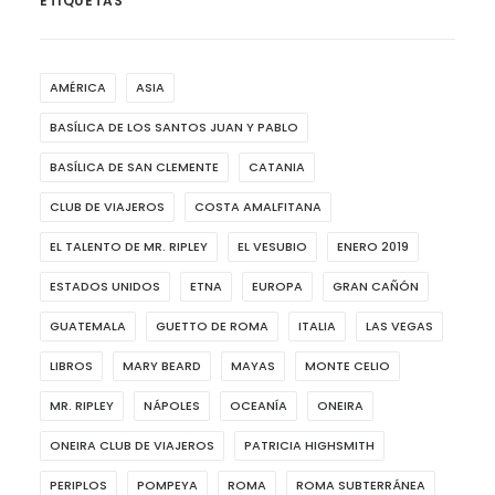
ETIQUETAS
AMÉRICA
ASIA
BASÍLICA DE LOS SANTOS JUAN Y PABLO
BASÍLICA DE SAN CLEMENTE
CATANIA
CLUB DE VIAJEROS
COSTA AMALFITANA
EL TALENTO DE MR. RIPLEY
EL VESUBIO
ENERO 2019
ESTADOS UNIDOS
ETNA
EUROPA
GRAN CAÑÓN
GUATEMALA
GUETTO DE ROMA
ITALIA
LAS VEGAS
LIBROS
MARY BEARD
MAYAS
MONTE CELIO
MR. RIPLEY
NÁPOLES
OCEANÍA
ONEIRA
ONEIRA CLUB DE VIAJEROS
PATRICIA HIGHSMITH
PERIPLOS
POMPEYA
ROMA
ROMA SUBTERRÁNEA