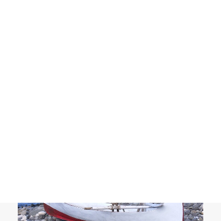
MALASIA Y SINGAPUR – Enero 2026
SRI LANKA – Semana Santa 2026
IRLANDA – Junio 2026
OCCITANIA EXPRESS – Junio 2026
Search
28/07/2026
Taiwán: De la Ley Marcial a la Democracia
VIAJES
BLOG
ASIA
CULTURA