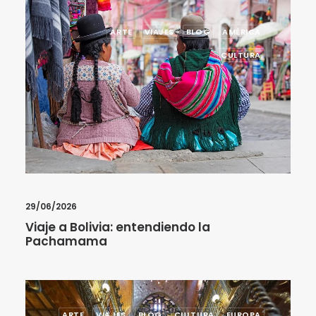
ARTE
VIAJES
BLOG
AMÉRICA
CULTURA
29/06/2026
Viaje a Bolivia: entendiendo la
Pachamama
ARTE
VIAJES
BLOG
CULTURA
EUROPA