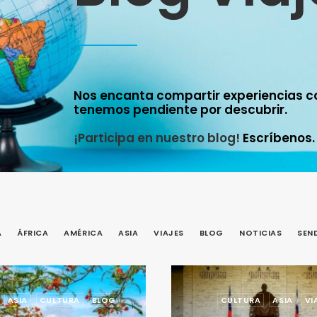
Nos encanta compartir experiencias c
tenemos pendiente por descubrir.
¡Participa en nuestro blog!
Escríbenos.
A
ÁFRICA
AMÉRICA
ASIA
VIAJES
BLOG
NOTICIAS
SEN
ASIA
CULTURA
BLOG
CULTURA
ASIA
VI