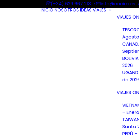
(+34) 629 667 213
info@oneira.es
INICIO
NOSOTROS
IDEAS
VIAJES
VIAJES ON
TESORO
Agosto
CANAD
Septie
BOLIVI
2026
UGANDA
de 202
VIAJES ON
VIETN
– Ener
TAIWA
Santa 
PERÚ –