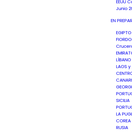
EEUU C
Junio 2
EN PREPA
EGIPTO
FIORD
Crucer
EMIRAT
LÍBANO
LAOS y
CENTR
CANARI
GEORGI
PORTU
SICILIA
PORTU
LA PUGL
COREA 
RUSIA