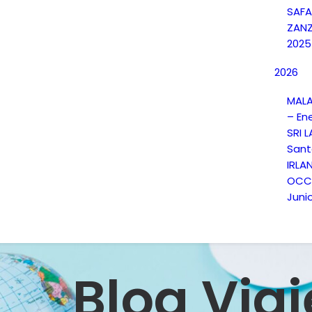
SAFA
ZANZ
2025
2026
MALA
– En
SRI 
Sant
IRLA
OCCI
Juni
Blog Viaj