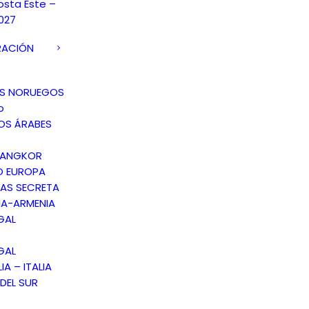
osta Este –
027
RACIÓN
OS NORUEGOS
o
OS ÁRABES
 ANGKOR
O EUROPA
AS SECRETA
A-ARMENIA
GAL
GAL
IA – ITALIA
DEL SUR