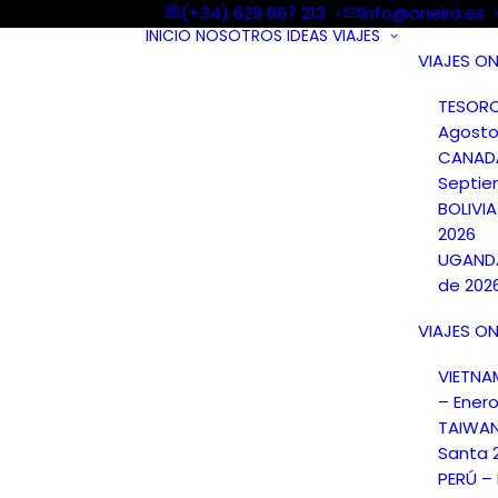
(+34) 629 667 213
info@oneira.es
INICIO
NOSOTROS
IDEAS
VIAJES
VIAJES ON
TESORO
Agosto
CANAD
Septie
BOLIVI
2026
UGANDA
de 202
VIAJES ON
VIETN
– Ener
TAIWA
Santa 
PERÚ –