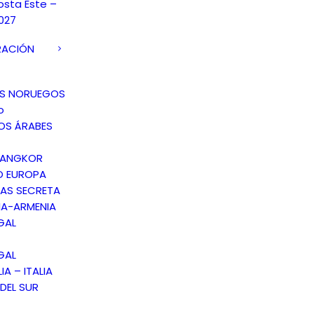
osta Este –
027
RACIÓN
OS NORUEGOS
o
OS ÁRABES
 ANGKOR
O EUROPA
AS SECRETA
A-ARMENIA
GAL
GAL
IA – ITALIA
DEL SUR