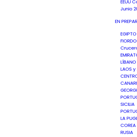
EEUU C
Junio 2
EN PREPA
EGIPTO
FIORD
Crucer
EMIRAT
LÍBANO
LAOS y
CENTR
CANARI
GEORGI
PORTU
SICILIA
PORTU
LA PUGL
COREA 
RUSIA