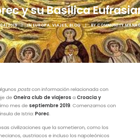
rec y su Basílica Eufrasi
/04/2019
|
IN
EUROPA
,
VIAJES
,
BLOG
|
BY
COMMUNITY MANA
algunos
posts
con información relacionada con
aje de
Oneira club de viajeros
a
Croacia y
ximo mes de
septiembre 2019
. Comenzamos con
sula de Istria:
Porec
.
osas civilizaciones que la sometieron, como los
necianos, austriacos e incluso los napoleónicos