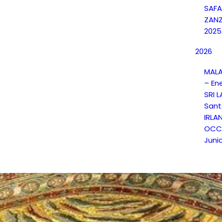
SAFA
ZANZ
2025
2026
MALA
– En
SRI 
Sant
IRLA
OCCI
Juni