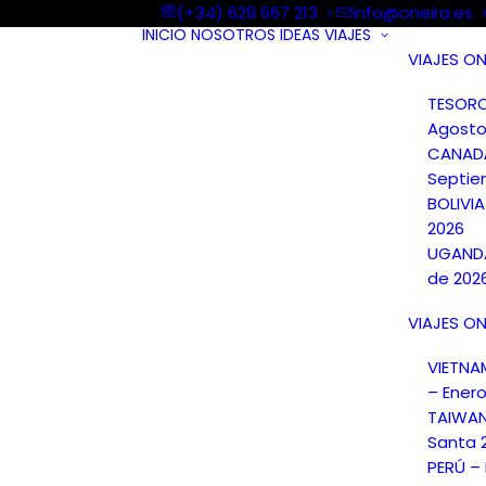
(+34) 629 667 213
info@oneira.es
INICIO
NOSOTROS
IDEAS
VIAJES
VIAJES ON
TESORO
Agosto
CANAD
Septie
BOLIVI
2026
UGANDA
de 202
VIAJES ON
VIETN
– Ener
TAIWA
Santa 
PERÚ –