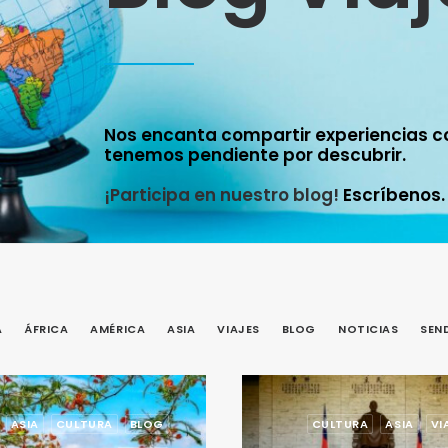
Nos encanta compartir experiencias c
tenemos pendiente por descubrir.
¡Participa en nuestro blog!
Escríbenos.
A
ÁFRICA
AMÉRICA
ASIA
VIAJES
BLOG
NOTICIAS
SEN
ASIA
CULTURA
BLOG
CULTURA
ASIA
VI