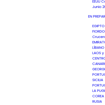
EEUU C
Junio 2
EN PREPA
EGIPTO
FIORD
Crucer
EMIRAT
LÍBANO
LAOS y
CENTR
CANARI
GEORGI
PORTU
SICILIA
PORTU
LA PUGL
COREA 
RUSIA