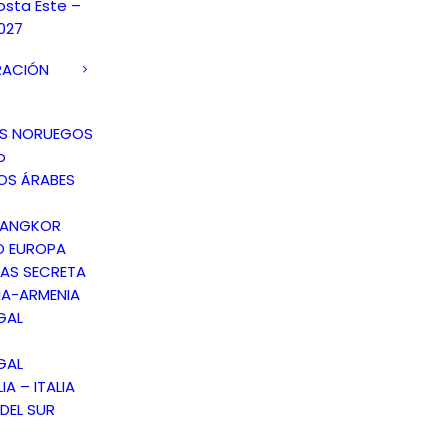
osta Este –
027
RACIÓN
OS NORUEGOS
o
OS ÁRABES
 ANGKOR
O EUROPA
AS SECRETA
A-ARMENIA
GAL
GAL
IA – ITALIA
DEL SUR