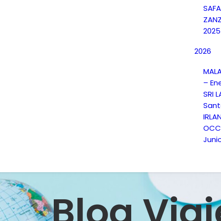
SAFA
ZANZ
2025
2026
MALA
– En
SRI 
Sant
IRLA
OCCI
Juni
Blog Viaj