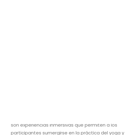
MALASIA Y SINGAPUR – Enero 2026
Mysore y Dharamshala, que albergan retiros y
SRI LANKA – Semana Santa 2026
ashrams donde se imparten enseñanzas de yoga
IRLANDA – Junio 2026
y se ofrecen programas de meditación.
OCCITANIA EXPRESS – Junio 2026
Search
Retiros de yoga y ashrams: Los retiros de yoga
son experiencias inmersivas que permiten a los
participantes sumergirse en la práctica del yoga y