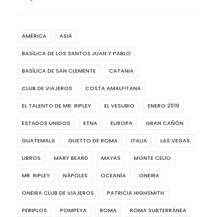
AMÉRICA
ASIA
BASÍLICA DE LOS SANTOS JUAN Y PABLO
BASÍLICA DE SAN CLEMENTE
CATANIA
CLUB DE VIAJEROS
COSTA AMALFITANA
EL TALENTO DE MR. RIPLEY
EL VESUBIO
ENERO 2019
ESTADOS UNIDOS
ETNA
EUROPA
GRAN CAÑÓN
GUATEMALA
GUETTO DE ROMA
ITALIA
LAS VEGAS
LIBROS
MARY BEARD
MAYAS
MONTE CELIO
MR. RIPLEY
NÁPOLES
OCEANÍA
ONEIRA
ONEIRA CLUB DE VIAJEROS
PATRICIA HIGHSMITH
PERIPLOS
POMPEYA
ROMA
ROMA SUBTERRÁNEA