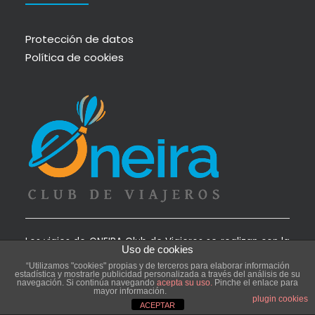
Protección de datos
Política de cookies
Los viajes de ONEIRA Club de Viajeros se realizan con la
Uso de cookies
organización técnica del Departamento de Grupos de:
“Utilizamos "cookies" propias y de terceros para elaborar información
estadística y mostrarle publicidad personalizada a través del análisis de su
navegación. Si continúa navegando
acepta su uso.
Pinche el enlace para
MÁS QUE UN PLAN AGENCIA DE VIAJES
mayor información.
plugin cookies
CL. CALDERÓN DE LA BARCA, 2
ACEPTAR