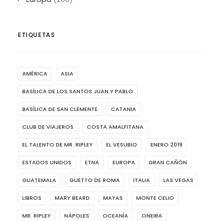
ETIQUETAS
AMÉRICA
ASIA
BASÍLICA DE LOS SANTOS JUAN Y PABLO
BASÍLICA DE SAN CLEMENTE
CATANIA
CLUB DE VIAJEROS
COSTA AMALFITANA
EL TALENTO DE MR. RIPLEY
EL VESUBIO
ENERO 2019
ESTADOS UNIDOS
ETNA
EUROPA
GRAN CAÑÓN
GUATEMALA
GUETTO DE ROMA
ITALIA
LAS VEGAS
LIBROS
MARY BEARD
MAYAS
MONTE CELIO
MR. RIPLEY
NÁPOLES
OCEANÍA
ONEIRA