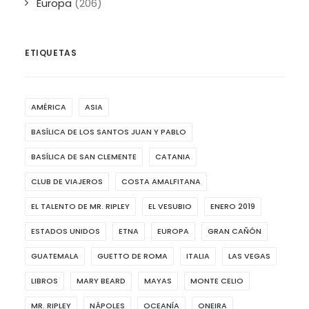
Europa
(206)
ETIQUETAS
AMÉRICA
ASIA
BASÍLICA DE LOS SANTOS JUAN Y PABLO
BASÍLICA DE SAN CLEMENTE
CATANIA
CLUB DE VIAJEROS
COSTA AMALFITANA
EL TALENTO DE MR. RIPLEY
EL VESUBIO
ENERO 2019
ESTADOS UNIDOS
ETNA
EUROPA
GRAN CAÑÓN
GUATEMALA
GUETTO DE ROMA
ITALIA
LAS VEGAS
LIBROS
MARY BEARD
MAYAS
MONTE CELIO
MR. RIPLEY
NÁPOLES
OCEANÍA
ONEIRA