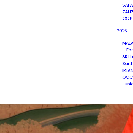
SAFA
ZANZ
2025
2026
MALA
– En
SRI 
Sant
IRLA
OCCI
Juni