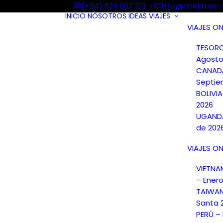
(+34) 629 667 213
info@oneira.es
INICIO
NOSOTROS
IDEAS
VIAJES
VIAJES ON
TESORO
Agosto
CANAD
Septie
BOLIVI
2026
UGANDA
de 202
VIAJES ON
VIETN
– Ener
TAIWA
Santa 
PERÚ –