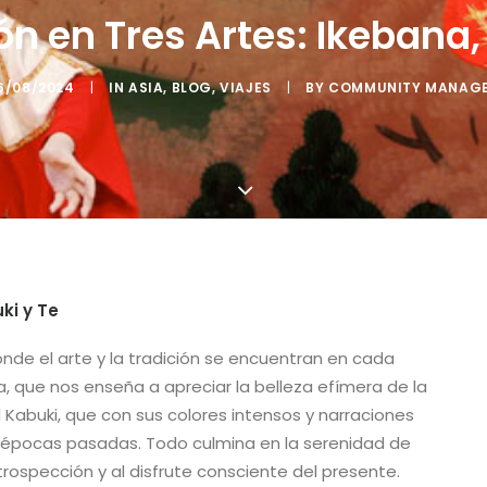
ón en Tres Artes: Ikebana,
6/08/2024
|
IN
ASIA
,
BLOG
,
VIAJES
|
BY
COMMUNITY MANAG
ki y Te
de el arte y la tradición se encuentran en cada
na, que nos enseña a apreciar la belleza efímera de la
 Kabuki, que con sus colores intensos y narraciones
 épocas pasadas. Todo culmina en la serenidad de
introspección y al disfrute consciente del presente.