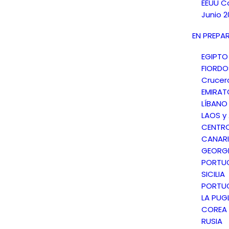
EEUU C
Junio 2
EN PREPA
EGIPTO
FIORD
Crucer
EMIRAT
LÍBANO
LAOS y
CENTR
CANARI
GEORGI
PORTU
SICILIA
PORTU
LA PUGL
COREA 
RUSIA