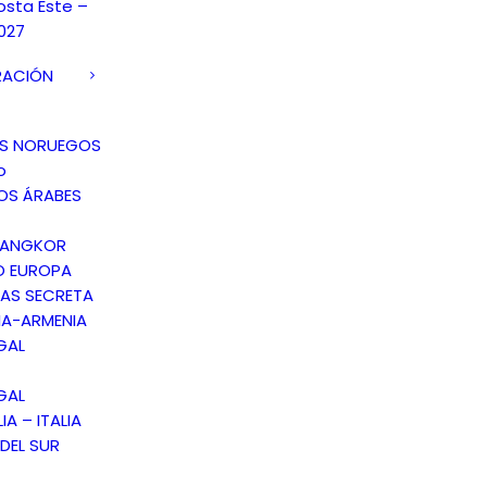
osta Este –
027
RACIÓN
OS NORUEGOS
o
OS ÁRABES
 ANGKOR
O EUROPA
AS SECRETA
A-ARMENIA
GAL
GAL
IA – ITALIA
DEL SUR