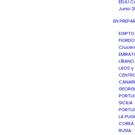
EEUU C
Junio 2
EN PREPA
EGIPTO
FIORD
Crucer
EMIRAT
LÍBANO
LAOS y
CENTR
CANARI
GEORGI
PORTU
SICILIA
PORTU
LA PUGL
COREA 
RUSIA