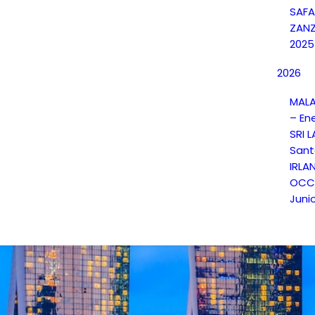
SAFA
ZANZ
2025
2026
MALA
– En
SRI 
Sant
IRLA
OCCI
Juni