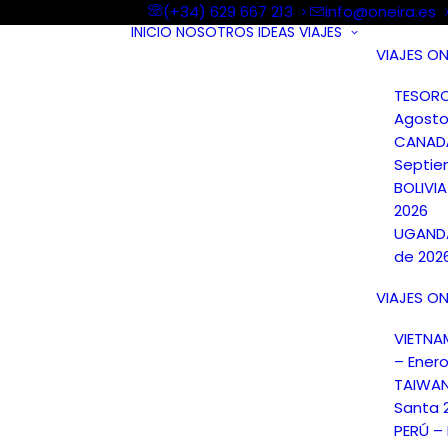
(+34) 629 667 213
info@oneira.es
INICIO
NOSOTROS
IDEAS
VIAJES
VIAJES ON
TESORO
Agosto
CANAD
Septie
BOLIVI
2026
UGANDA
de 202
VIAJES ON
VIETN
– Ener
TAIWA
Santa 
PERÚ –