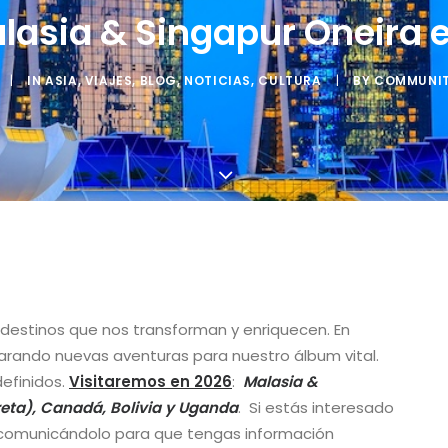
alasia & Singapur Oneira 
|
IN
ASIA
,
VIAJES
,
BLOG
,
NOTICIAS
,
CULTURA
|
BY
COMMUNIT
 destinos que nos transforman y enriquecen. En
rando nuevas aventuras para nuestro álbum vital.
definidos.
Visitaremos en 2026
:
Malasia &
reta), Canadá, Bolivia y Uganda
. Si estás interesado
s comunicándolo para que tengas información