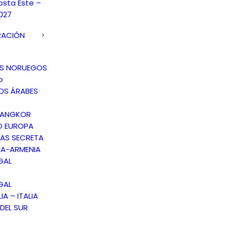
osta Este –
027
RACIÓN
OS NORUEGOS
o
OS ÁRABES
 ANGKOR
O EUROPA
AS SECRETA
A-ARMENIA
GAL
GAL
IA – ITALIA
DEL SUR