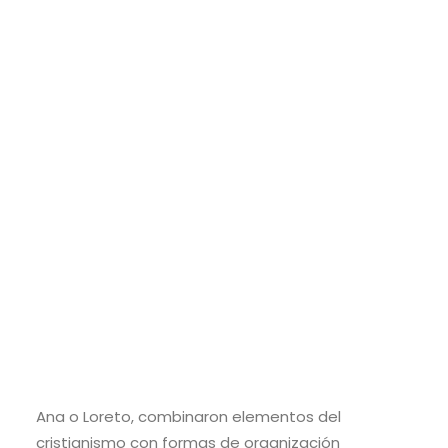
MALASIA Y SINGAPUR – Enero 2026
SRI LANKA – Semana Santa 2026
IRLANDA – Junio 2026
OCCITANIA EXPRESS – Junio 2026
Search
Durante la colonización, los guaraníes vivieron uno
de los capítulos más complejos y fascinantes de
la historia sudamericana: el encuentro con los
jesuitas y la creación de las Reducciones
Guaraníes. Estos pueblos organizados por la
Compañía de Jesús, como San Ignacio Miní, Santa
Ana o Loreto, combinaron elementos del
cristianismo con formas de organización