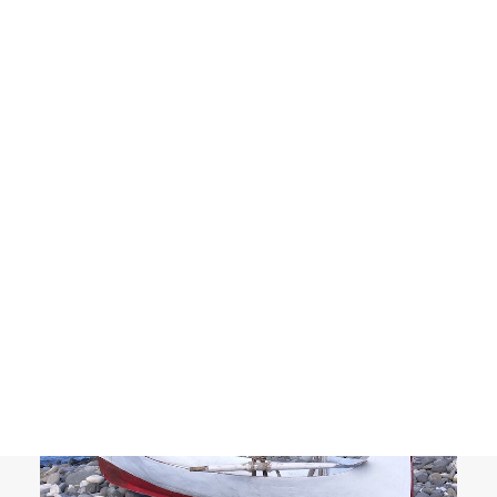
MALASIA Y SINGAPUR – Enero 2026
SRI LANKA – Semana Santa 2026
IRLANDA – Junio 2026
OCCITANIA EXPRESS – Junio 2026
Search
28/07/2026
Taiwán: De la Ley Marcial a la Democracia
VIAJES
BLOG
ASIA
CULTURA