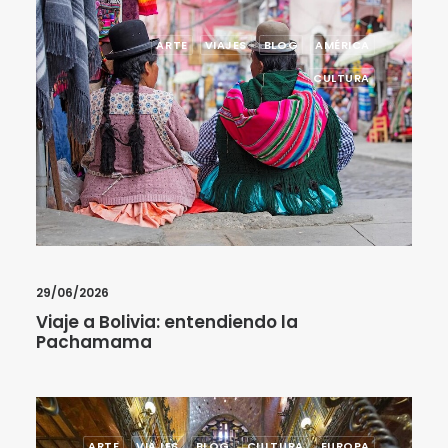
ARTE
VIAJES
BLOG
AMÉRICA
CULTURA
29/06/2026
Viaje a Bolivia: entendiendo la
Pachamama
ARTE
VIAJES
BLOG
CULTURA
EUROPA