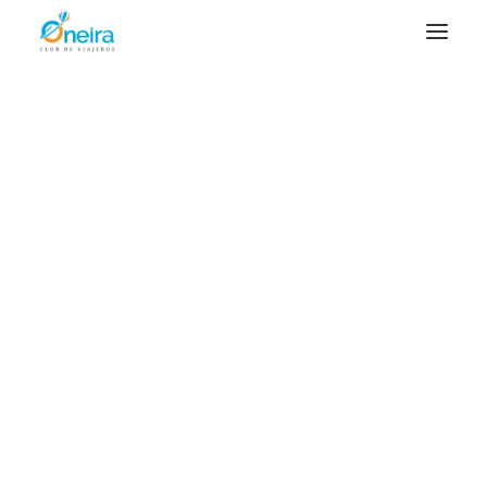
VIAJES ONEIRA 2026
TESOROS DE GAUDÍ – Agosto 2026
CANADÁ – Septiembre 2026
Viaje Oneira a Marruecos Viaje Oneira a
Marruecos
BOLIVIA – Octubre 2026
UGANDA – Diciembre de 2026
Home
África
Filosofía musulmana
VIAJES ONEIRA 2027
Viaje Oneira a Marruecos Viaje Oneira a Marruecos
VIETNAM & CAMBOYA – Enero 2027
TAIWAN – Semana Santa 2027
PERÚ – Mayo 2027
EEUU Costa Este – Junio 2027
EN PREPARACIÓN
EGIPTO
FIORDOS NORUEGOS Crucero
EMIRATOS ÁRABES
LÍBANO
LAOS y ANGKOR