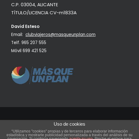
C.P. 03004, ALICANTE
TÍTULO/LICENCIA CV-m1833A
David Esteso
Email:
clubviajeros@masqueunplan.com
Telf.
965 207 555
Móvil
699 421 525
Uso de cookies
©
2021 ONEIRA Club de viajeros
| Todos los derechos reservados.
“Utilizamos "cookies" propias y de terceros para elaborar información
estadística y mostrarle publicidad personalizada a través del análisis de su
navegación. Si continúa navegando
acepta su uso.
Pinche el enlace para