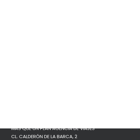
MALASIA Y SINGAPUR – Enero 2026
SRI LANKA – Semana Santa 2026
Protección de datos
IRLANDA – Junio 2026
Política de cookies
OCCITANIA EXPRESS – Junio 2026
Search
Los viajes de ONEIRA Club de Viajeros se realizan con la
organización técnica del Departamento de Grupos de:
MÁS QUE UN PLAN AGENCIA DE VIAJES
CL. CALDERÓN DE LA BARCA, 2