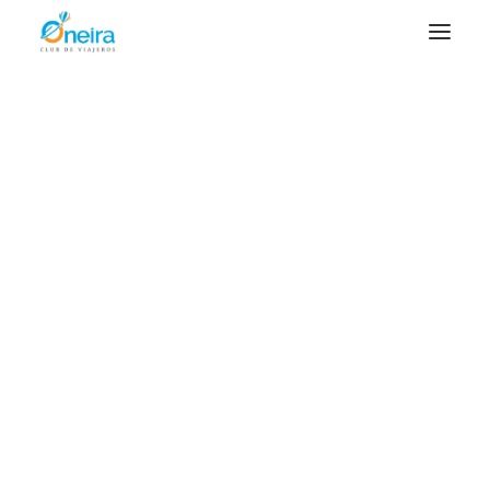
VIAJES ONEIRA 2026
TESOROS DE GAUDÍ – Agosto 2026
CANADÁ – Septiembre 2026
Viaje a China 2024 – ONEIRA Club de
viajeros
BOLIVIA – Octubre 2026
UGANDA – Diciembre de 2026
Home
China
VIAJES ONEIRA 2027
Viaje a China 2024 – ONEIRA Club de viajeros
VIETNAM & CAMBOYA – Enero 2027
TAIWAN – Semana Santa 2027
PERÚ – Mayo 2027
EEUU Costa Este – Junio 2027
EN PREPARACIÓN
EGIPTO
FIORDOS NORUEGOS Crucero
EMIRATOS ÁRABES
LÍBANO
LAOS y ANGKOR