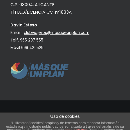
C.P. 03004, ALICANTE
TÍTULO/LICENCIA CV-m1833A
David Esteso
Email:
clubviajeros@masqueunplan.com
Telf.
965 207 555
Móvil
699 421 525
Uso de cookies
©
2021 ONEIRA Club de viajeros
| Todos los derechos reservados.
“Utilizamos "cookies" propias y de terceros para elaborar información
estadística y mostrarle publicidad personalizada a través del análisis de su