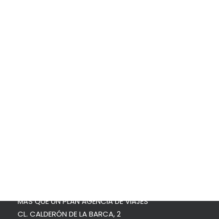
MALASIA Y SINGAPUR – Enero 2026
SRI LANKA – Semana Santa 2026
Protección de datos
IRLANDA – Junio 2026
Política de cookies
OCCITANIA EXPRESS – Junio 2026
Search
Los viajes de ONEIRA Club de Viajeros se realizan con la
organización técnica del Departamento de Grupos de:
MÁS QUE UN PLAN AGENCIA DE VIAJES
CL. CALDERÓN DE LA BARCA, 2