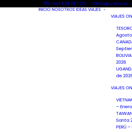
(+34) 629 667 213
info@oneira.es
INICIO
NOSOTROS
IDEAS
VIAJES
VIAJES ON
TESORO
Agosto
CANAD
Septie
BOLIVI
2026
UGANDA
de 202
VIAJES ON
VIETN
– Ener
TAIWA
Santa 
PERÚ –