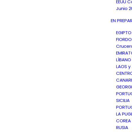
EEUU C
Junio 2
EN PREPA
EGIPTO
FIORD
Crucer
EMIRAT
LÍBANO
LAOS y
CENTR
CANARI
GEORGI
PORTU
SICILIA
PORTU
LA PUGL
COREA 
RUSIA