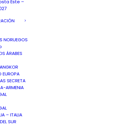
osta Este –
027
RACIÓN
OS NORUEGOS
o
OS ÁRABES
 ANGKOR
O EUROPA
AS SECRETA
A-ARMENIA
GAL
GAL
IA – ITALIA
DEL SUR