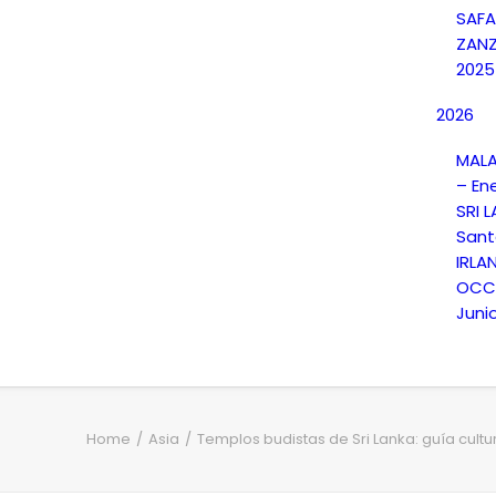
SAFA
ZANZ
2025
2026
MALA
– En
SRI 
Sant
IRLA
OCCI
Juni
Home
Asia
Templos budistas de Sri Lanka: guía cultura