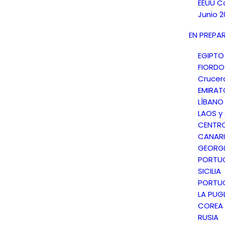
EEUU C
Junio 2
EN PREPA
EGIPTO
FIORD
Crucer
EMIRAT
LÍBANO
LAOS y
CENTR
CANARI
GEORGI
PORTU
SICILIA
PORTU
LA PUGL
COREA 
RUSIA