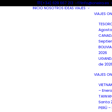
(+34) 629 667 213
info@oneira.es
INICIO
NOSOTROS
IDEAS
VIAJES
VIAJES ON
TESORO
Agosto
CANAD
Septie
BOLIVI
2026
UGANDA
de 202
VIAJES ON
VIETN
– Ener
TAIWA
Santa 
PERÚ –