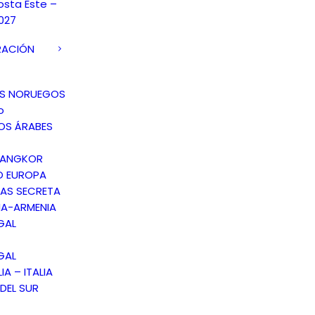
osta Este –
027
RACIÓN
OS NORUEGOS
o
OS ÁRABES
 ANGKOR
O EUROPA
AS SECRETA
A-ARMENIA
GAL
GAL
IA – ITALIA
DEL SUR