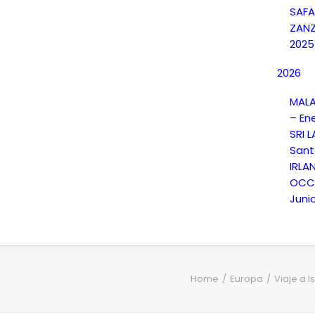
SAFA
ZANZ
2025
2026
MALA
– En
SRI 
Sant
IRLA
OCCI
Juni
Home
Europa
Viaje a I