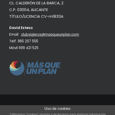
CL. CALDERÓN DE LA BARCA, 2
C.P. 03004, ALICANTE
TÍTULO/LICENCIA CV-m1833A
David Esteso
Email:
clubviajeros@masqueunplan.com
Telf.
965 207 555
Móvil
699 421 525
Uso de cookies
©
2021 ONEIRA Club de viajeros
| Todos los derechos reservados.
“Utilizamos "cookies" propias y de terceros para elaborar información